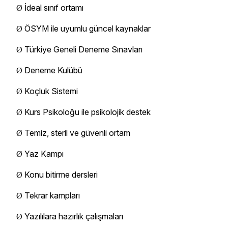
İdeal sınıf ortamı
Ø
ÖSYM ile uyumlu güncel kaynaklar
Ø
Türkiye Geneli Deneme Sınavları
Ø
Deneme Kulübü
Ø
Koçluk Sistemi
Ø
Kurs Psikoloğu ile psikolojik destek
Ø
Temiz, steril ve güvenli ortam
Ø
Yaz Kampı
Ø
Konu bitirme dersleri
Ø
Tekrar kampları
Ø
Yazılılara hazırlık çalışmaları
Ø