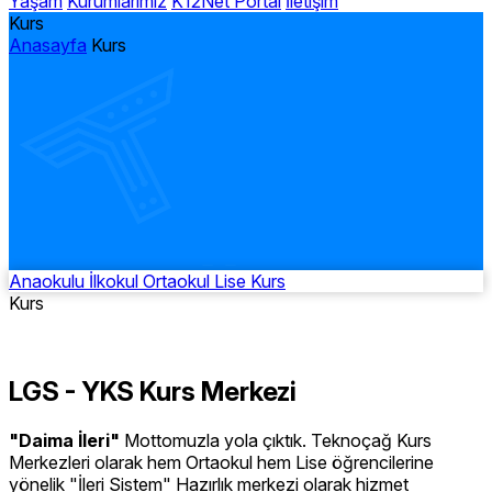
Yaşam
Kurumlarımız
K12Net Portal
İletişim
Kurs
Anasayfa
Kurs
Anaokulu
İlkokul
Ortaokul
Lise
Kurs
Kurs
LGS - YKS Kurs Merkezi
"Daima İleri"
Mottomuzla yola çıktık. Teknoçağ Kurs
Merkezleri olarak hem Ortaokul hem Lise öğrencilerine
yönelik "İleri Sistem" Hazırlık merkezi olarak hizmet