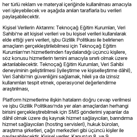
her türlü reklam ve materyal içeriğinde kullanılması amacıyla
veri işleyebilecek ve aşağıda anılan taraflarla bu verileri
paylaşabilecektir.
Kişisel Verilerin Aktarımı: Teknoçağ Eğitim Kurumları, Veri
Sahibi’ne ait kişisel verileri ve bu kişisel verileri kullanılarak
elde ettiği yeni verileri, işbu Gizlilik Politikası ile belirlenen
amaçların gerçekleştirilebilmesi için Teknoçağ Eğitim
Kurumları’nın hizmetlerinden faydalandığı üçüncü kişilere,
söz konusu hizmetlerin temini amacıyla sınırlı olmak üzere
aktarılabilecektir. Teknoçağ Eğitim Kurumları, Veri Sahibi
deneyiminin geliştirilmesi (iyileştirme ve kişiselleştirme dâhil),
Veri Sahibi’nin güvenliğini sağlamak, hileli ya da izinsiz
kullanımları tespit etmek, operasyonel değerlendirme
araştırılması,
Platform hizmetlerine ilişkin hataların doğru cevap verilmesi
ve işbu Gizlilik Politikası’nda yer alan amaçlardan herhangi
birisini gerçekleştirebilmek için SMS gönderimi yapanlar da
dâhil olmak üzere dış kaynak hizmet sağlayıcıları, barındırma
hizmet sağlayıcıları (hosting servisleri), hukuk büroları,
araştırma şirketleri, çağrı merkezleri gibi üçüncü kişiler ile
paylaşabilecektir. Kişisel veriler, Kanun’un 8. ve 9.