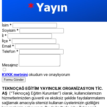
İsim
*
Soyisim
*
İl
*
İlçe
*
Email
*
Telefon
*
Mesajınız
KVKK metnini
okudum ve onaylıyorum
Formu Gönder
TEKNOÇAĞ EĞİTİM YAYINCILIK ORGANİZASYON TİC.
AŞ
(“Teknoçağ Eğitim Kurumları”) olarak, kullanıcılarımızın
hizmetlerimizden güvenli ve eksiksiz şekilde faydalanmalarını
sağlamak amacıyla sitemizi kullanan üyelerimizin gizliliğini