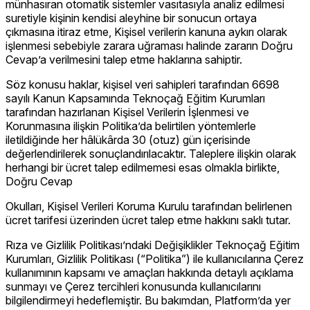
münhasıran otomatik sistemler vasıtasıyla analiz edilmesi
suretiyle kişinin kendisi aleyhine bir sonucun ortaya
çıkmasına itiraz etme, Kişisel verilerin kanuna aykırı olarak
işlenmesi sebebiyle zarara uğraması halinde zararın Doğru
Cevap’a verilmesini talep etme haklarına sahiptir.
Söz konusu haklar, kişisel veri sahipleri tarafından 6698
sayılı Kanun Kapsamında Teknoçağ Eğitim Kurumları
tarafından hazırlanan Kişisel Verilerin İşlenmesi ve
Korunmasına ilişkin Politika’da belirtilen yöntemlerle
iletildiğinde her hâlükârda 30 (otuz) gün içerisinde
değerlendirilerek sonuçlandırılacaktır. Taleplere ilişkin olarak
herhangi bir ücret talep edilmemesi esas olmakla birlikte,
Doğru Cevap
Okulları, Kişisel Verileri Koruma Kurulu tarafından belirlenen
ücret tarifesi üzerinden ücret talep etme hakkını saklı tutar.
Rıza ve Gizlilik Politikası’ndaki Değişiklikler Teknoçağ Eğitim
Kurumları, Gizlilik Politikası (“Politika”) ile kullanıcılarına Çerez
kullanımının kapsamı ve amaçları hakkında detaylı açıklama
sunmayı ve Çerez tercihleri konusunda kullanıcılarını
bilgilendirmeyi hedeflemiştir. Bu bakımdan, Platform’da yer