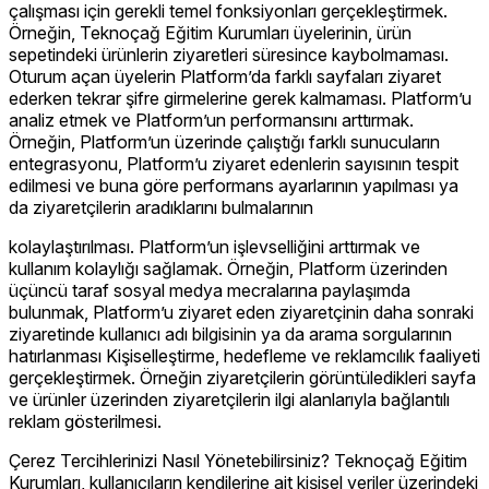
çalışması için gerekli temel fonksiyonları gerçekleştirmek.
Örneğin, Teknoçağ Eğitim Kurumları üyelerinin, ürün
sepetindeki ürünlerin ziyaretleri süresince kaybolmaması.
Oturum açan üyelerin Platform’da farklı sayfaları ziyaret
ederken tekrar şifre girmelerine gerek kalmaması. Platform’u
analiz etmek ve Platform’un performansını arttırmak.
Örneğin, Platform’un üzerinde çalıştığı farklı sunucuların
entegrasyonu, Platform’u ziyaret edenlerin sayısının tespit
edilmesi ve buna göre performans ayarlarının yapılması ya
da ziyaretçilerin aradıklarını bulmalarının
kolaylaştırılması. Platform’un işlevselliğini arttırmak ve
kullanım kolaylığı sağlamak. Örneğin, Platform üzerinden
üçüncü taraf sosyal medya mecralarına paylaşımda
bulunmak, Platform’u ziyaret eden ziyaretçinin daha sonraki
ziyaretinde kullanıcı adı bilgisinin ya da arama sorgularının
hatırlanması Kişiselleştirme, hedefleme ve reklamcılık faaliyeti
gerçekleştirmek. Örneğin ziyaretçilerin görüntüledikleri sayfa
ve ürünler üzerinden ziyaretçilerin ilgi alanlarıyla bağlantılı
reklam gösterilmesi.
Çerez Tercihlerinizi Nasıl Yönetebilirsiniz? Teknoçağ Eğitim
Kurumları, kullanıcıların kendilerine ait kişisel veriler üzerindeki