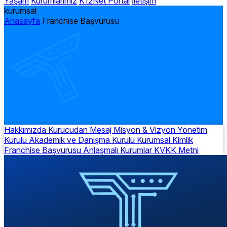
Yaşam
Kurumlarımız
K12Net Portal
İletişim
kurumsal
Anasayfa
Franchise Başvurusu
Hakkımızda
Kurucudan Mesaj
Misyon & Vizyon
Yönetim
Kurulu
Akademik ve Danışma Kurulu
Kurumsal Kimlik
Franchise Başvurusu
Anlaşmalı Kurumlar
KVKK Metni