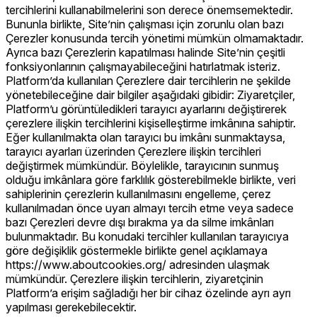
tercihlerini kullanabilmelerini son derece önemsemektedir.
Bununla birlikte, Site’nin çalışması için zorunlu olan bazı
Çerezler konusunda tercih yönetimi mümkün olmamaktadır.
Ayrıca bazı Çerezlerin kapatılması halinde Site’nin çeşitli
fonksiyonlarının çalışmayabileceğini hatırlatmak isteriz.
Platform’da kullanılan Çerezlere dair tercihlerin ne şekilde
yönetebileceğine dair bilgiler aşağıdaki gibidir: Ziyaretçiler,
Platform’u görüntüledikleri tarayıcı ayarlarını değiştirerek
çerezlere ilişkin tercihlerini kişiselleştirme imkânına sahiptir.
Eğer kullanılmakta olan tarayıcı bu imkânı sunmaktaysa,
tarayıcı ayarları üzerinden Çerezlere ilişkin tercihleri
değiştirmek mümkündür. Böylelikle, tarayıcının sunmuş
olduğu imkânlara göre farklılık gösterebilmekle birlikte, veri
sahiplerinin çerezlerin kullanılmasını engelleme, çerez
kullanılmadan önce uyarı almayı tercih etme veya sadece
bazı Çerezleri devre dışı bırakma ya da silme imkânları
bulunmaktadır. Bu konudaki tercihler kullanılan tarayıcıya
göre değişiklik göstermekle birlikte genel açıklamaya
https://www.aboutcookies.org/ adresinden ulaşmak
mümkündür. Çerezlere ilişkin tercihlerin, ziyaretçinin
Platform’a erişim sağladığı her bir cihaz özelinde ayrı ayrı
yapılması gerekebilecektir.