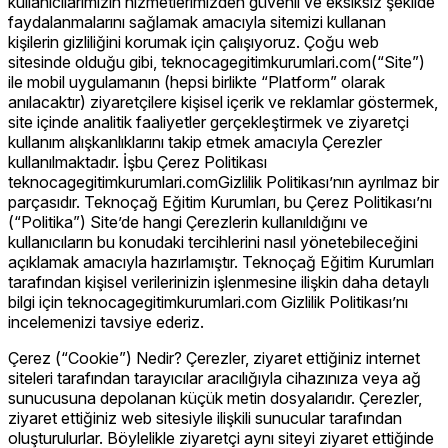
kullanıcılarımızın hizmetlerimizden güvenli ve eksiksiz şekilde
faydalanmalarını sağlamak amacıyla sitemizi kullanan
kişilerin gizliliğini korumak için çalışıyoruz. Çoğu web
sitesinde olduğu gibi, teknocagegitimkurumlari.com(“Site”)
ile mobil uygulamanın (hepsi birlikte “Platform” olarak
anılacaktır) ziyaretçilere kişisel içerik ve reklamlar göstermek,
site içinde analitik faaliyetler gerçekleştirmek ve ziyaretçi
kullanım alışkanlıklarını takip etmek amacıyla Çerezler
kullanılmaktadır. İşbu Çerez Politikası
teknocagegitimkurumlari.comGizlilik Politikası’nın ayrılmaz bir
parçasıdır. Teknoçağ Eğitim Kurumları, bu Çerez Politikası’nı
(“Politika”) Site’de hangi Çerezlerin kullanıldığını ve
kullanıcıların bu konudaki tercihlerini nasıl yönetebileceğini
açıklamak amacıyla hazırlamıştır. Teknoçağ Eğitim Kurumları
tarafından kişisel verilerinizin işlenmesine ilişkin daha detaylı
bilgi için teknocagegitimkurumlari.com Gizlilik Politikası’nı
incelemenizi tavsiye ederiz.
Çerez (“Cookie”) Nedir? Çerezler, ziyaret ettiğiniz internet
siteleri tarafından tarayıcılar aracılığıyla cihazınıza veya ağ
sunucusuna depolanan küçük metin dosyalarıdır. Çerezler,
ziyaret ettiğiniz web sitesiyle ilişkili sunucular tarafından
oluşturulurlar. Böylelikle ziyaretçi aynı siteyi ziyaret ettiğinde