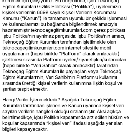
korumak için çalışıyoruz. Bu doğrultuda, işbu Teknoçağ
Eğitim Kurumları Gizlilik Politikası (“Politika”), üyelerimizin
kişisel verilerinin 6698 sayılı Kişisel Verilerin Korunması
Kanunu (“Kanun”) ile tamamen uyumlu bir şekilde işlenmesi
ve kullanıcılarımızı bu bağlamda bilgilendirmek amacıyla
hazırlanmıştır.teknocagegitimkurumlari.com çerez politikası
İşbu Politika’nın ayrılmaz parçasıdır. İşbu Politika’nın amacı,
Teknoçağ Eğitim Kurumları tarafından işletilmekte olan
teknocagegitimkurumlari.com internet sitesi ile mobil
uygulamanın (hepsi birlikte “Platform” olarak anılacaktır)
işletilmesi sırasında Platform üyeleri/ziyaretçileri/kullanıcıları
(hepsi birlikte “Veri Sahibi” olarak anılacaktır) tarafından
Teknoçağ Eğitim Kurumları ile paylaşılan veya Teknoçağ
Eğitim Kurumları’nin, Veri Sahibi’nin Platform’u kullanımı
sırasında ürettiği kişisel verilerin kullanımına ilişkin koşul ve
şartları tespit etmektir.
Hangi Veriler İşlenmektedir? Aşağıda Teknoçağ Eğitim
Kurumları tarafından işlenen ve Kanun uyarınca kişisel veri
sayılan verilerin hangileri olduğu sıralanmıştır. Aksi açıkça
belirtilmedikçe, işbu Politika kapsamında arz edilen hüküm ve
koşullar kapsamında “kişisel veri” ifadesi aşağıda yer alan
bilgileri kapsayacaktır.