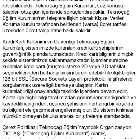
iletilebilecektir. Teknoçağ Eğitim Kurumları, söz konusu
talepleri otuz gün içerisinde sonuçlandıracaktır. Teknoçağ
Eğitim Kurumları’nın taleplere ilişkin olarak Kişisel Verileri
Koruma Kurulu tarafından belirlenen (varsa) ücret tarifesi
üzerinden ücret talep etme hakkı saklıdır.
Kredi Kartı Kullanımı ve Güvenliği Teknoçağ Eğitim
Kurumları, sistemimizde kullanılan kredi kartı sahiplerinin
güvenliğini ilk planda tutmaktadır. Kredi kartı bilgileriniz hiçbir
şekilde sistemimizde saklanmamaktadır. İşlemler sürecine
kullanılan kredi kartı (müşteri isterse 2D veya 3D tahsilat
seçeneklerinden herhangi birisini tercih edebilir) ile ilgili bilgiler
128 bit SSL (Secure Sockets Layer) protokolü ile şifrelenip
sorgulanmak üzere ilgili bankaya ulaştırılır. Kartın
kullanılabilirliği onaylandığı takdirde işlemlere devam edilir.
Kartla ilgili hiçbir bilgi tarafımızdan görüntülenemediğinden ve
kaydedilmediğinden, üçüncü şahısların herhangi bir koşulda
bu bilgileri ele geçirmesi engellenmiş olur. Bu sistem kırılması
mümkün olmayan bir uluslararası bir şifreleme standardıdır.
Çerez Politikası: Teknoçağ Eğitim Yayıncılık Organizasyon
TİC. AŞ. (“Teknoçağ Eğitim Kurumları”) olarak,