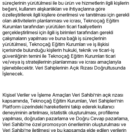
süreçlerinin yürütülmesi ile bu ürün ve hizmetlerin ilgili kişilerin
beğeni, kullanım alışkanlıkları ve ihtiyaçlarına göre
özelleştirilerek ilgili kişilere önerilmesi ve tanıtılması için gerekli
olan aktivitelerin planlanması ve icrası, Teknoçağ Eğitim
Kurumları tarafından yürütülen ticari faaliyetlerin
gerçekleştirilmesi için ilgili iş birimleri tarafından gerekli
çalışmaların yapılması ve buna bağlı iş süreçlerinin
yürütülmesi, Teknoçağ Eğitim Kurumları ve iş ilişkisi
içerisinde bulunduğu kişilerin hukuki, teknik ve ticari-iş
güvenliğinin temini ile Teknoçağ Eğitim Kurumları ticari
ve/veya iş stratejilerinin planlanması ve icrası amaçlarıyla
işlenebilecektir. Veri Sahiplerinin Açık Rızası Doğrultusunda
İşlenecek.
Kişisel Veriler ve İşleme Amaçları Veri Sahibi’nin açık rızası
kapsamında, Teknoçağ Eğitim Kurumları, Veri Sahipleri’nin
Platform üzerindeki hareketlerini takip ederek kullanıcı
deneyiminin artırılması, istatistik oluşturulması, profilleme
yapılması, doğrudan pazarlama ve Doğru Cevap pazarlama,
Veri Sahibi’ne özel promosyon önerilerinin oluşturulması ve
Veri Sahibi’ne iletilmesi ve bu kapsamda elde edilen verilerin