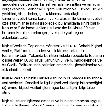
maddelerinde belirtilen kişisel veri işleme şartları ve amaçları
çerçevesinde Teknoçağ Eğitim Kurumları ve Kursları Tic. AŞ.
yetkilileri, hissedarları, iş ortaklarımız, tedarikçilerimiz,
kanunen yetkili kamu kurum ve kuruluşları ile kanunen yetkili
özel kurumlar ile paylaşılabilecek, bu amaçlarla sınırlı olarak
Kanun m.9’da işaret edilen usul esaslar ile Kişisel Verileri
Koruma Kurulu kararları çerçevesinde yurt dışına
aktarılabilecektir.
Kişisel Verilerin Toplanma Yöntemi ve Hukuki Sebebi Kişisel
veriler, Platform üzerinden ve elektronik ortamda
toplanmaktadır. Yukarıda belirtilen hukuki sebeplerle toplanan
kişisel veriler 6698 sayılı Kanun’un 5. ve 6. maddelerinde ve
bu Gizlilik Politikası’nda belirtilen amaçlarla işlenebilmekte ve
aktarılabilmektedir.
Kişisel Veri Sahibinin Hakları Kanun’un 11. maddesi uyarınca
veri sahipleri, Kendileri ile ilgili kişisel veri işlenip işlenmediğini
öğrenme, kişisel verileri işlenmişse buna ilişkin bilgi talep
etme,
Kişisel verilerin işlenme amacını ve bunların amacına uygun
kullanıp kullanmadığını öğrenme yurt içinde veya yurt dışında